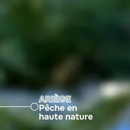
ARIÈGE
Pêche en
haute nature